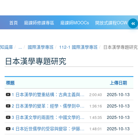
政大數位知識城 NCCU DKB
首頁
磨課師修課專區
磨課師MOOCs
開放式課程OCW
大
知識庫
...
國際漢學專班
112-1 國際漢學專班
日本漢學專題研究
日本漢學專題研究
標題
上傳日期
1 日本漢學的雙重結構：古典主義與教化主義
2025-10-13
2:00:40
2 日本漢學的變革：經學、儒學到中國學
2025-10-13
1:36:16
3 日本漢文學的兩面性：中國文學的旁枝與日本文學的一環
2025-10-13
1:45:35
4 日本近世儒學的受容與變容：伊藤仁齋的古義學與荻生徂徠的古文辭學
2025-10-13
1:48:01