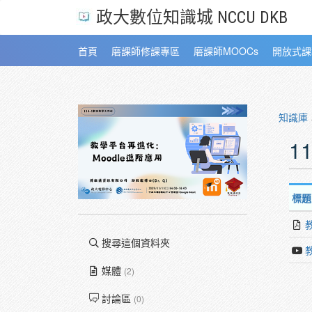
政大數位知識城 NCCU DKB
首頁
磨課師修課專區
磨課師MOOCs
開放式課
知識庫
1
標題
搜尋這個資料夾
媒體
(2)
討論區
(0)