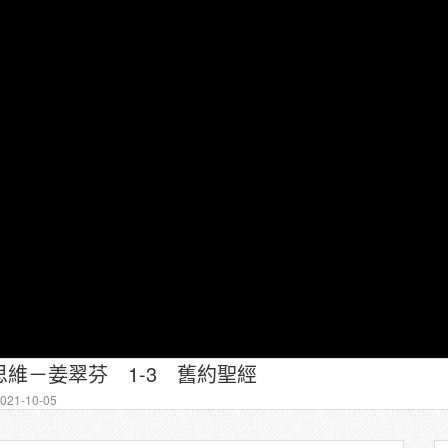
維－姜翠芬 1-3 舊約聖經
21-10-05