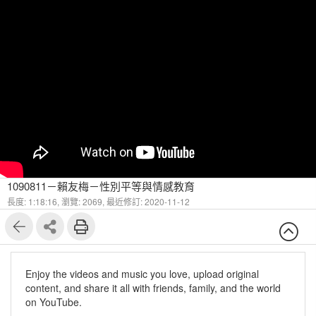
1090811－賴友梅－性別平等與情感教育
長度: 1:18:16,
瀏覽: 2069,
最近修訂: 2020-11-12
Enjoy the videos and music you love, upload original
content, and share it all with friends, family, and the world
on YouTube.