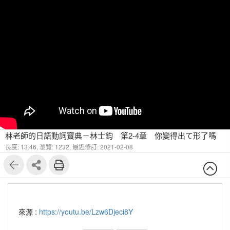
林老師的日語動詞寶典－林士鈞 第2-4章 你變得出て形了嗎
長度: 13:46,
瀏覽: 1232,
最近修訂: 2021-02-08
來源 :
https://youtu.be/Lzw6Djeci8Y