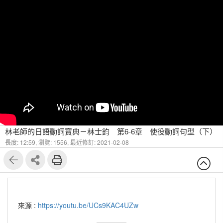
林老師的日語動詞寶典－林士鈞 第6-6章 使役動詞句型（下）
長度: 12:59,
瀏覽: 1556,
最近修訂: 2021-02-08
來源 :
https://youtu.be/UCs9KAC4UZw