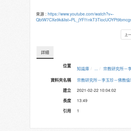
來源 :
https://www.youtube.com/watch?v=-
QbtW7CXe9k&list=PL_jYFf1nkT3TiocUOYPt9bmcg
上
詳細
位置
知識庫
...
宗教研究所－
資料夾名稱
宗教研究所－李玉珍－佛教倫
建立
2021-02-22 10:04:02
長度
13:49
引用
1