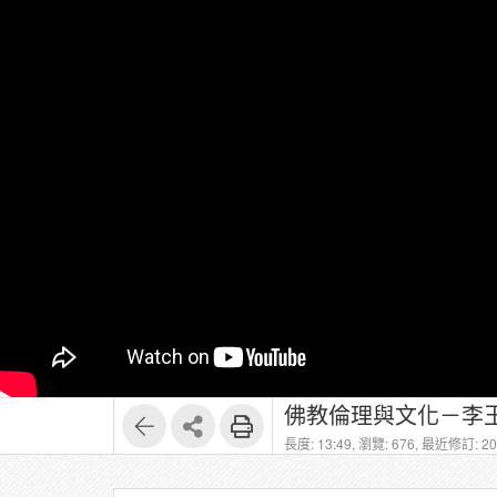
佛教倫理與文化－李玉
長度: 13:49,
瀏覽: 676,
最近修訂: 202