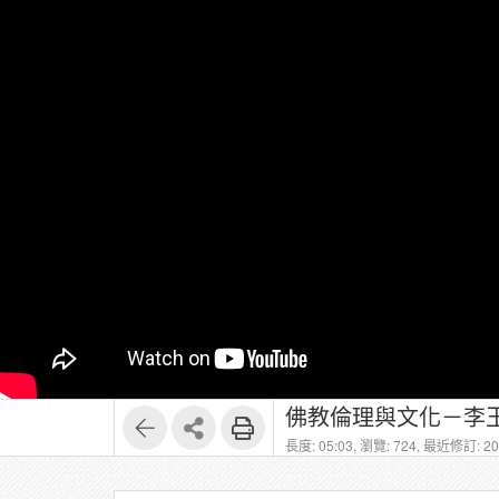
佛教倫理與文化－李玉
長度: 05:03,
瀏覽: 724,
最近修訂: 202