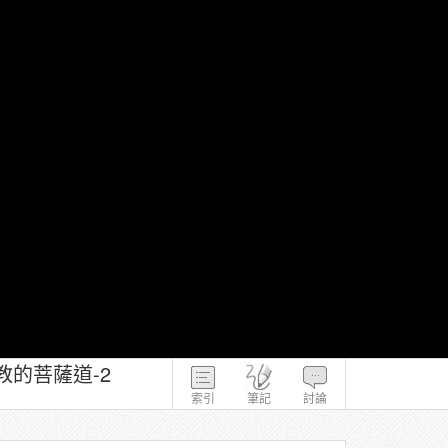
教的菩薩道-2
索引
筆記
討論