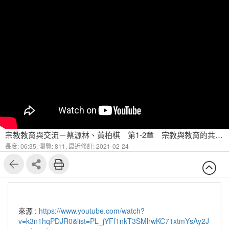
宗教教育與交流－蔡源林、黃柏棋 第1-2章 宗教與教育的共同淵源-2
長度: 06:35,
瀏覽: 811,
最近修訂: 2021-02-24
來源 :
https://www.youtube.com/watch?
v=k3n1hqPDJR0&list=PL_jYFf1nkT3SMlrwKC71xtmYsAy2J