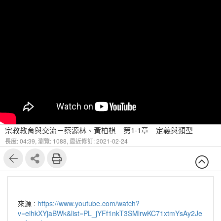
宗教教育與交流－蔡源林、黃柏棋 第1-1章 定義與類型
長度: 04:39,
瀏覽: 1088,
最近修訂: 2021-02-24
來源 :
https://www.youtube.com/watch?
v=eihkXYjaBWk&list=PL_jYFf1nkT3SMlrwKC71xtmYsAy2Je