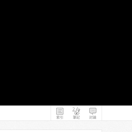
索引
筆記
討論