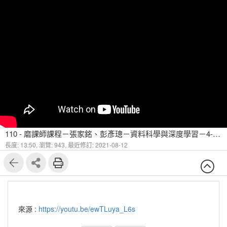
110 - 磨課師課程－張家銘、彭彥璁－資料科學與深度學習－4-3-5-1 Optimization and Loss Function 優化器與損失函數-1
長度: 13:50,
瀏覽: 943,
最近修訂: 2021-08-12
來源 :
https://youtu.be/ewTLuya_L6s