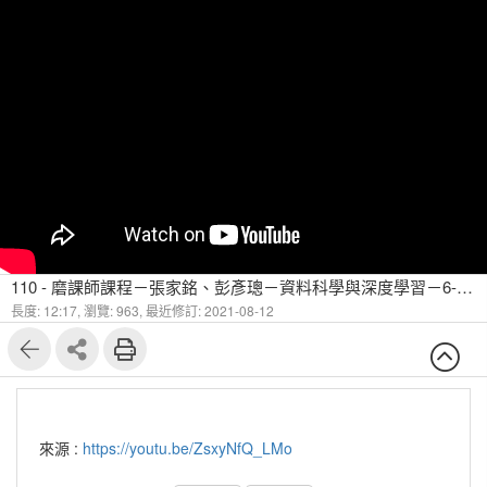
110 - 磨課師課程－張家銘、彭彥璁－資料科學與深度學習－6-1-2 常用深度學習訓練技巧-2
長度: 12:17,
瀏覽: 963,
最近修訂: 2021-08-12
來源 :
https://youtu.be/ZsxyNfQ_LMo