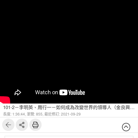
101-2－李明英、周行一－如何成為改變世界的領導人（金良興窯業易榮昌董事長）
長度: 1:36:44,
瀏覽: 855,
最近修訂: 2021-09-29