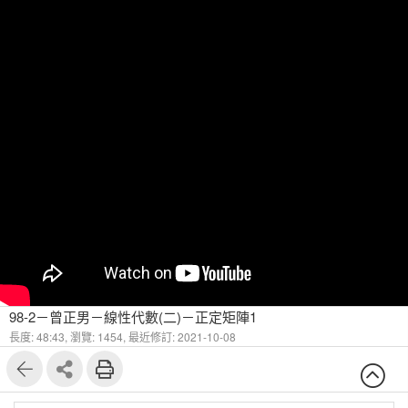
98-2－曾正男－線性代數(二)－正定矩陣1
長度: 48:43,
瀏覽: 1454,
最近修訂: 2021-10-08