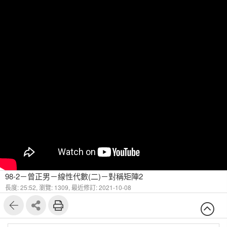
98-2－曾正男－線性代數(二)－對稱矩陣2
長度: 25:52,
瀏覽: 1309,
最近修訂: 2021-10-08