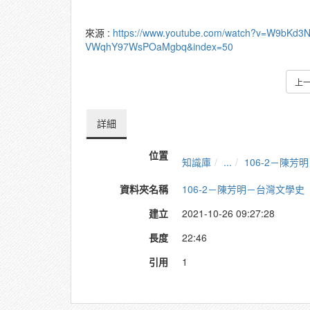
來源 :
https://www.youtube.com/watch?v=W9bKd3
VWqhY97WsPOaMgbq&index=50
上
詳細
位置
知識庫
...
106-2－陳
資料夾名稱
106-2－陳芳明－台灣文學史
建立
2021-10-26 09:27:28
長度
22:46
引用
1