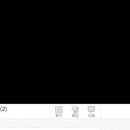
2)
索引
筆記
討論