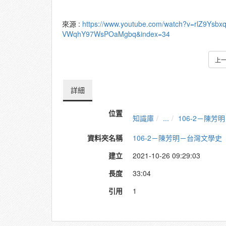
來源 :
https://www.youtube.com/watch?v=rlZ9Ysbx
VWqhY97WsPOaMgbq&index=34
上
詳細
位置
知識庫
...
106-2－陳
資料夾名稱
106-2－陳芳明－台灣文學史
建立
2021-10-26 09:29:03
長度
33:04
引用
1