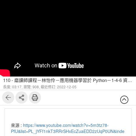
110 - 磨課師課程－林怡伶－應⽤機器學習於 Python－1-4-6 資料分析流程 (波⼠頓房價範例) 特徵選取
長度: 03:17,
瀏覽: 908,
最近修訂: 2022-12-05
來源 :
https://www.youtube.com/watch?v=5m3tz78-
PfU&list=PL_jYFf1nkT3RRrSHxEcZuaEDD2zUqP0UN&inde