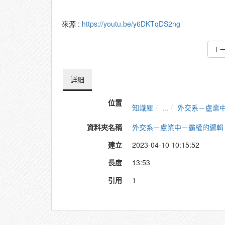
來源 :
https://youtu.be/y6DKTqDS2ng
上
詳細
位置
知識庫
...
外交系－盧業中
資料夾名稱
外交系－盧業中－霸權的邏輯
建立
2023-04-10 10:15:52
長度
13:53
引用
1