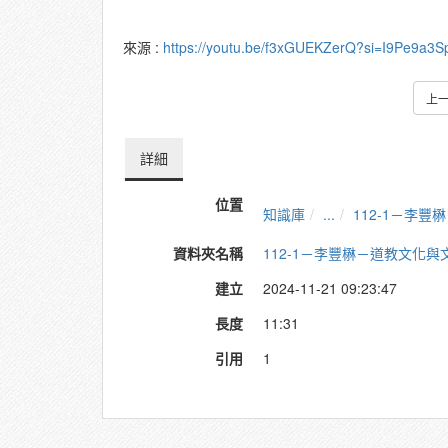
來源 :
https://youtu.be/f3xGUEKZerQ?si=I9Pe9a3
上
詳細
位置
知識庫
...
112-1－李
資料夾名稱
112-1－李豐楙－道教文化
建立
2024-11-21 09:23:47
長度
11:31
引用
1