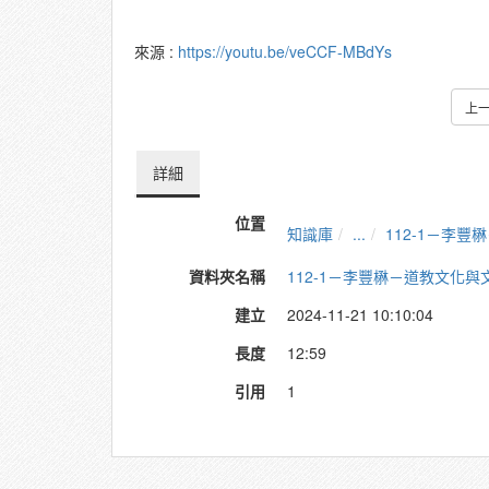
來源 :
https://youtu.be/veCCF-MBdYs
上
詳細
位置
知識庫
...
112-1－李
資料夾名稱
112-1－李豐楙－道教文化
建立
2024-11-21 10:10:04
長度
12:59
引用
1