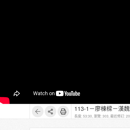
113-1－廖棟樑－漢魏六
長度: 53:30,
瀏覽: 303,
最近修訂: 202