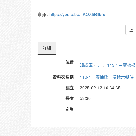
來源 :
https://youtu.be/_KQX5BiIbro
上
詳細
位置
知識庫
...
113-1－廖棟
資料夾名稱
113-1－廖棟樑－漢魏六朝詩
建立
2025-02-12 10:34:35
長度
53:30
引用
1