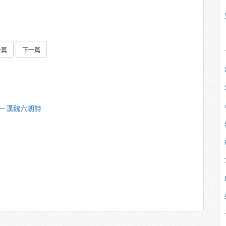
一篇
下一篇
樑－漢魏六朝詩