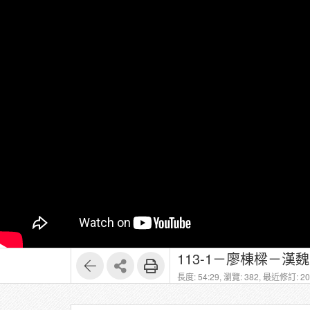
113-1－廖棟樑－漢魏六
長度: 54:29,
瀏覽: 382,
最近修訂: 202