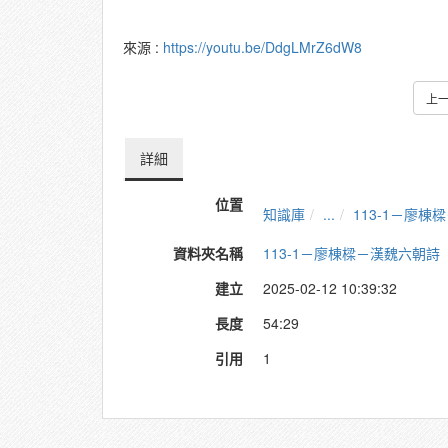
來源 :
https://youtu.be/DdgLMrZ6dW8
上
詳細
位置
知識庫
...
113-1－廖棟
資料夾名稱
113-1－廖棟樑－漢魏六朝詩
建立
2025-02-12 10:39:32
長度
54:29
引用
1