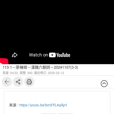
113-1－廖棟樑－漢魏六朝詩－20241107(3-3)
長度: 54:22,
瀏覽: 392,
最近修訂: 2025-02-12
來源 :
https://youtu.be/bm5YL4qXyrI