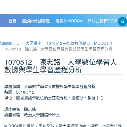
政大數位知識城 NCCU DKB
首頁
磨課師修課專區
磨課師MOOCs
開放式課程OCW
大
知識庫
...
大師講座
1070512－翻轉數位學習：MOOCs 平台
1070512－陳志銘－大學數位學習大數據與學生學習歷程分析
1070512－陳志銘－大學數位學習大
數據與學生學習歷程分析
專題演講：大學數位學習大數據與學生學習歷程分析
時間：2018/5/12
單位：圖書資訊學數位碩士在職專班、圖檔所、教發中心
講座姓名：陳志銘
講座現職：政治大學圖檔所所長
MOOCs近年崛起，風迷全球，是大規模開放線上課程，也是數位學