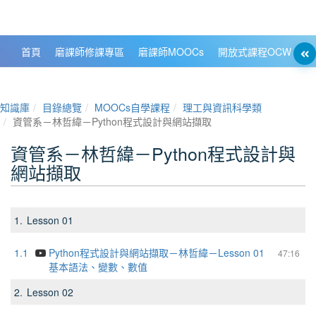
政大數位知識城 NCCU DKB
首頁
磨課師修課專區
磨課師MOOCs
開放式課程OCW
大
知識庫
目錄總覽
MOOCs自學課程
理工與資訊科學類
資管系－林哲緯－Python程式設計與網站擷取
資管系－林哲緯－Python程式設計與
網站擷取
1.
Lesson 01
1.1
Python程式設計與網站擷取－林哲緯－Lesson 01
47:16
基本語法、變數、數值
2.
Lesson 02