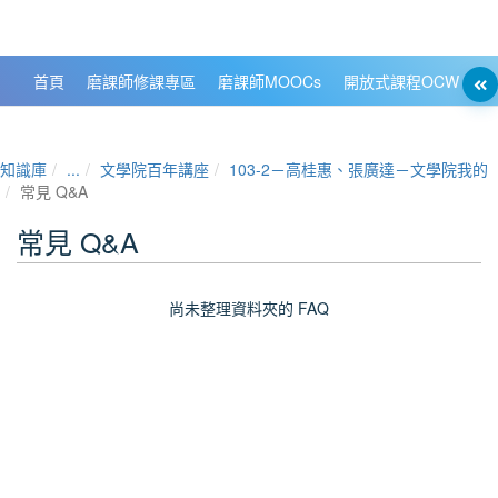
政大數位知識城 NCCU DKB
首頁
磨課師修課專區
磨課師MOOCs
開放式課程OCW
大
知識庫
...
文學院百年講座
103-2－高桂惠、張廣達－文學院我的
常見 Q&A
常見 Q&A
尚未整理資料夾的 FAQ