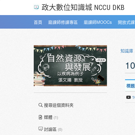
政大數位知識城 NCCU DKB
首頁
磨課師修課專區
磨課師MOOCs
開放式課
知識庫
1
標題
搜尋這個資料夾
媒體
(1)
討論區
(0)