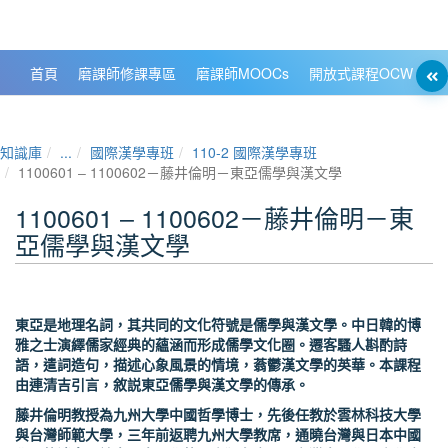
政大數位知識城 NCCU DKB
首頁
磨課師修課專區
磨課師MOOCs
開放式課程OCW
大
知識庫
...
國際漢學專班
110-2 國際漢學專班
1100601 ‒ 1100602－藤井倫明－東亞儒學與漢文學
1100601 ‒ 1100602－藤井倫明－東
亞儒學與漢文學
東亞是地理名詞，其共同的文化符號是儒學與漢文學。中日韓的博
雅之士演繹儒家經典的蘊涵而形成儒學文化圈。遷客騷人斟酌詩
語，遣詞造句，描述心象風景的情境，蓊鬱漢文學的英華。本課程
由連清吉引言，敘説東亞儒學與漢文學的傳承。
藤井倫明教授為九州大學中國哲學博士，先後任教於雲林科技大學
與台灣師範大學，三年前返聘九州大學教席，通曉台灣與日本中國