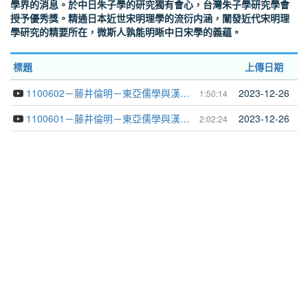
學界的消息。於中日朱子學的研究獨有會心，台灣朱子學研究學會
授予優秀獎。精通日本近世宋明理學的流衍内涵，闡發近代宋明理
學研究的精要所在，微斯人孰能明晰中日宋學的義藴。
標題
上傳日期
1100602－藤井倫明－東亞儒學與漢文學───日本近代的宋明理學研究
2023-12-26
1:50:14
1100601－藤井倫明－東亞儒學與漢文學───日本近世的宋明理學研究
2023-12-26
2:02:24