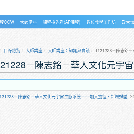
程OCW
大師講座
課程搶先看(AP課程)
數位教學工作坊
政大
目錄總覽
大師講座
大師講座：知識與實踐
1121228－陳志
121228－陳志銘－華人文化元宇
1121228－陳志銘－華人文化元宇宙生態系統───加入捷徑、新增媒體
2: