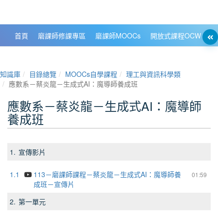
政大數位知識城 NCCU DKB
首頁
磨課師修課專區
磨課師MOOCs
開放式課程OCW
大
知識庫
目錄總覽
MOOCs自學課程
理工與資訊科學類
應數系－蔡炎龍－生成式AI：魔導師養成班
應數系－蔡炎龍－生成式AI：魔導師
養成班
1.
宣傳影片
1.1
113－磨課師課程－蔡炎龍－生成式AI：魔導師養
01:59
成班－宣傳片
2.
第一單元