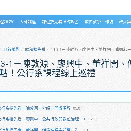
程OCW
大師講座
課程搶先看(AP課程)
數位教學工作坊
政大
目錄總覽
課程搶先看
113-1－陳敦源、廖興中、董祥開、傅凱
13-1－陳敦源、廖興中、董祥開
點！公行系課程線上巡禮
公行系搶先看－陳敦源－介紹三門微課程
05:07
公行系搶先看－廖興中－公共行政與數位治理－1
05:55
公行系搶先看－董祥開－組織理論與管理－2
05:31