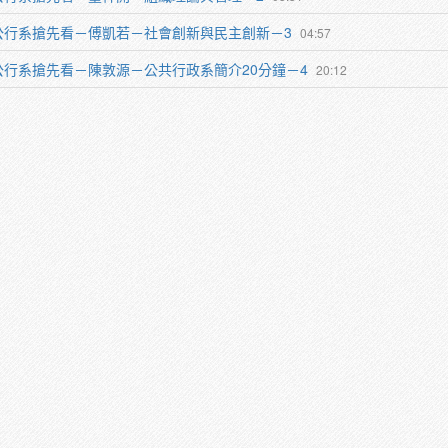
公行系搶先看－傅凱若－社會創新與民主創新－3
04:57
公行系搶先看－陳敦源－公共行政系簡介20分鐘－4
20:12