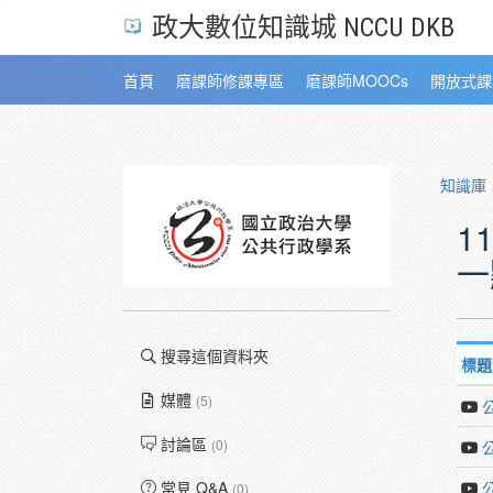
政大數位知識城 NCCU DKB
首頁
磨課師修課專區
磨課師MOOCs
開放式課
知識庫
1
一
搜尋這個資料夾
標題
媒體
(5)
討論區
(0)
常見 Q&A
(0)