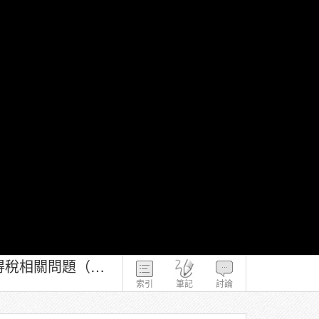
高級會計學－林美花 3-6-2 收購日合併財務報表之編制 企業併購所得稅相關問題（二）
索引
筆記
討論