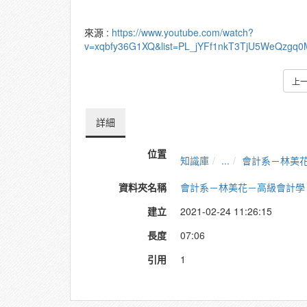
來源 :
https://www.youtube.com/watch?
v=xqbfy36G1XQ&list=PL_jYFf1nkT3TjU5WeQzgq
上
詳細
位置
知識庫
...
會計系－林美
資料夾名稱
會計系－林美花－高級會計學
建立
2021-02-24 11:26:15
長度
07:06
引用
1