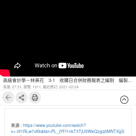
高級會計學－林美花 3-1 收購日合併財務報表之編制 編製合併財務報表之基本觀念及控制能力
長度: 27:31,
瀏覽: 1311,
最近修訂: 2021-02-24
來源 :
https://www.youtube.com/watch?
v=-0f1RLw7xKk&list=PL_jYFf1nkT3TjU5WeQzgq0MNTXgS