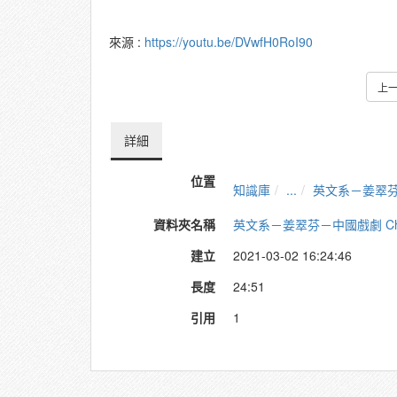
來源 :
https://youtu.be/DVwfH0RoI90
上
詳細
位置
知識庫
...
英文系－姜翠芬－中
資料夾名稱
英文系－姜翠芬－中國戲劇 Chine
建立
2021-03-02 16:24:46
長度
24:51
引用
1