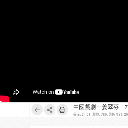
中國戲劇－姜翠芬 7
長度: 24:51,
瀏覽: 789,
最近修訂: 202