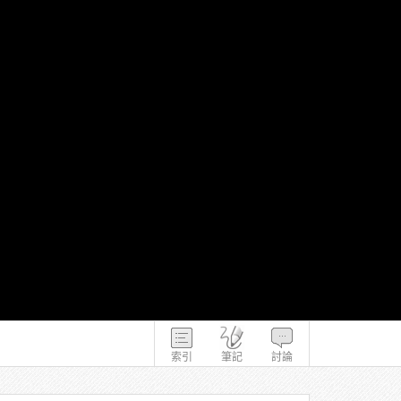
索引
筆記
討論