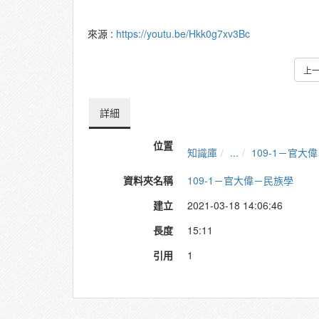
來源 :
https://youtu.be/Hkk0g7xv3Bc
上
詳細
位置
知識庫
...
109-1－官大
資料夾名稱
109-1－官大偉－民族學
建立
2021-03-18 14:06:46
長度
15:11
引用
1