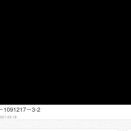
091217－3-2
21-03-18