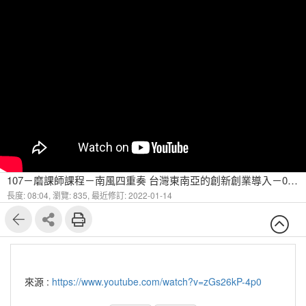
107－磨課師課程－南風四重奏 台灣東南亞的創新創業導入－05 社會創新系列：大社會創新案例法國里昂
長度: 08:04,
瀏覽: 835,
最近修訂: 2022-01-14
來源 :
https://www.youtube.com/watch?v=zGs26kP-4p0