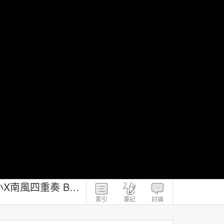
107－磨課師課程－南風四重奏 台灣東南亞的創新創業導入－07 明道國小X南風四重奏 BB工作室
索引
筆記
討論