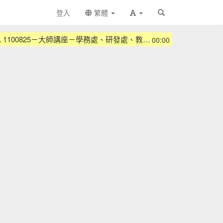
登入
繁體
.
1100825－大師講座－學務處、研發處、教師會－不可不知的校園資訊（一）
00:00