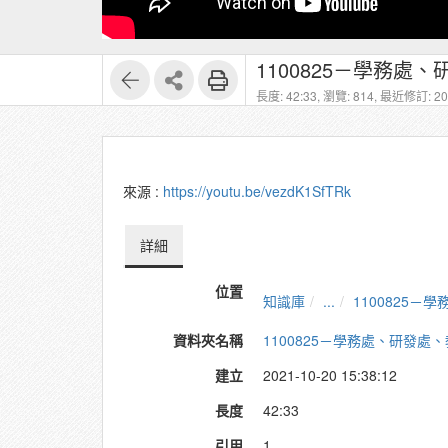
1100825－學務
長度: 42:33,
瀏覽: 814,
最近修訂: 202
來源 :
https://youtu.be/vezdK1SfTRk
詳細
位置
知識庫
...
1100825
資料夾名稱
1100825－學務處、研發
建立
2021-10-20 15:38:12
長度
42:33
引用
1