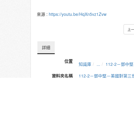
來源 :
https://youtu.be/HqXn5vz1Zvw
上
詳細
位置
知識庫
...
112-2－鄧
資料夾名稱
112-2－鄧中堅－美國對第
建立
2024-11-06 09:43:51
長度
17:55
引用
1