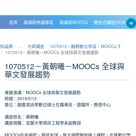
政大數位知識城 NCCU DKB
首頁
磨課師修課專區
磨課師MOOCs
開放式課程OCW
大
知識庫
...
大師講座
1070512－翻轉數位學習：MOOCs 平台
1070512－黃朝曦－MOOCs 全球與華文發展趨勢
1070512－黃朝曦－MOOCs 全球與
華文發展趨勢
專題演講：MOOCs 全球與華文發展趨勢
時間：2018/5/12
單位：圖書資訊學數位碩士在職專班、圖檔所、教發中心
講座姓名：黃朝曦
講座現職：宜蘭大學資訊工程學系副教授
MOOCs近年崛起，風迷全球，是大規模開放線上課程，也是數位學