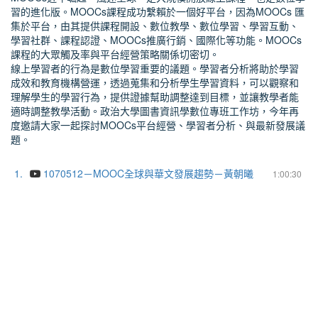
習的進化版。MOOCs課程成功繫賴於一個好平台，因為MOOCs 匯
集於平台，由其提供課程開設、數位教學、數位學習、學習互動、
學習社群、課程認證、MOOCs推廣行銷、國際化等功能。MOOCs
課程的大眾觸及率與平台經營策略關係切密切。
線上學習者的行為是數位學習重要的議題。學習者分析將助於學習
成效和教育機構營運，透過蒐集和分析學生學習資料，可以觀察和
理解學生的學習行為，提供證據幫助調整達到目標，並讓教學者能
適時調整教學活動。政治大學圖書資訊學數位專班工作坊，今年再
度邀請大家一起探討MOOCs平台經營、學習者分析、與最新發展議
題。
1.
1070512－MOOC全球與華文發展趨勢－黃朝曦
1:00:30