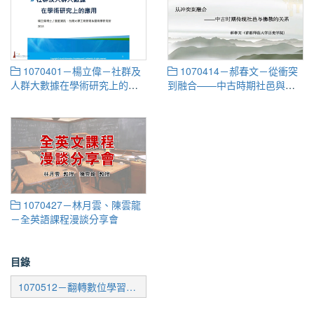
1070401－楊立偉－社群及
1070414－郝春文－從衝突
人群大數據在學術研究上的運
到融合——中古時期社邑與佛
用
教的關係
1070427－林月雲、陳雲龍
－全英語課程漫談分享會
目錄
1070512－翻轉數位學習：MOOCs 平台經營與學習者分析工作坊