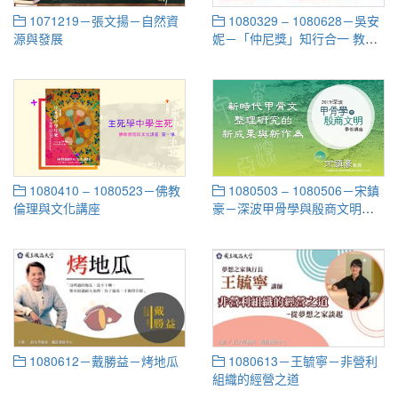
1071219－張文揚－自然資
1080329 ‒ 1080628－吳安
源與發展
妮－「仲尼獎」知行合一 教學
法整體藍圖之建構
1080410 ‒ 1080523－佛教
1080503 ‒ 1080506－宋鎮
倫理與文化講座
豪－深波甲骨學與殷商文明學
術講座
1080612－戴勝益－烤地瓜
1080613－王毓寧－非營利
組織的經營之道