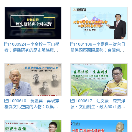
1080924－李金銓－玉山學
1081106－李嘉進－從台日
者：傳播研究的歷史脈絡與全
關係觀察國際局勢：台灣何去
球視野
何從
1090610－黃進興－再現穿
1090617－汪文豪－森茶淨
梭異文化空間的人物：以梁啟
源、文山創生，政大50+1溫暖
超、王國維、傅斯年為例
連結城鄉