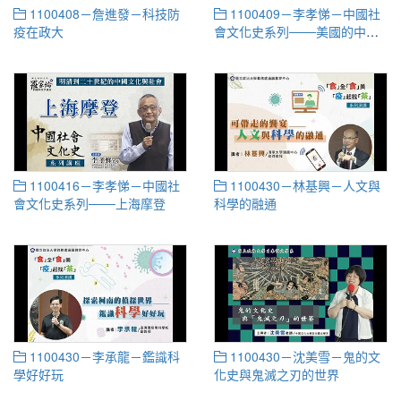
1100408－詹進發－科技防
1100409－李孝悌－中國社
疫在政大
會文化史系列───美國的中國
社會史研究概論
1100416－李孝悌－中國社
1100430－林基興－人文與
會文化史系列───上海摩登
科學的融通
1100430－李承龍－鑑識科
1100430－沈美雪－鬼的文
學好好玩
化史與鬼滅之刃的世界