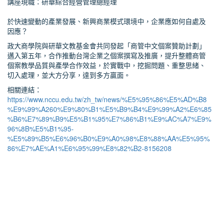
講座現職：研華綜合經營管理總經理
於快速變動的產業發展、新興商業模式環境中，企業應如何自處及
因應？
政大商學院與研華文教基金會共同發起「商管中文個案贊助計劃」
邁入第五年，合作推動台灣企業之個案撰寫及推廣，提升整體商管
個案教學品質與產學合作效益，於實戰中，挖掘問題、重整思緒、
切入處理，並大方分享，達到多方贏面。
相關連結：
https://www.nccu.edu.tw/zh_tw/news/%E5%95%86%E5%AD%B8
%E9%99%A260%E9%80%B1%E5%B9%B4%E9%99%A2%E6%85
%B6%E7%89%B9%E5%B1%95%E7%86%B1%E9%AC%A7%E9%
96%8B%E5%B1%95-
%E5%89%B5%E6%96%B0%E9%A0%98%E8%88%AA%E5%95%
86%E7%AE%A1%E6%95%99%E8%82%B2-8156208