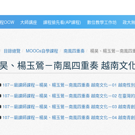
程OCW
大師講座
課程搶先看(AP課程)
數位教學工作坊
政大
目錄總覽
MOOCs自學課程
南風四重奏
楊昊、楊玉鶯－南風四重
昊、楊玉鶯－南風四重奏 越南文
107－磨課師課程－楊昊、楊玉鶯－南風四重奏 越南文化－01 越南性
107－磨課師課程－楊昊、楊玉鶯－南風四重奏 越南文化－02 在臺灣
107－磨課師課程－楊昊、楊玉鶯－南風四重奏 越南文化－03 越南青
107－磨課師課程－楊昊、楊玉鶯－南風四重奏 越南文化－04 越南青