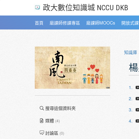
政大數位知識城 NCCU DKB
首頁
磨課師修課專區
磨課師MOOCs
開放式課
知識庫
楊
1.
2.
搜尋這個資料夾
3.
媒體
4.
(4)
討論區
(0)