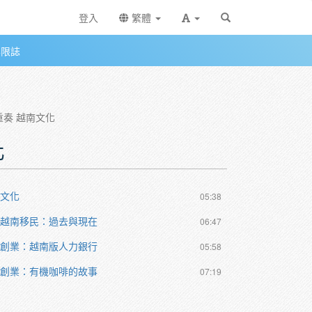
登入
繁體
無限誌
奏 越南文化
化
別文化
05:38
的越南移民：過去與現在
06:47
創創業：越南版人力銀行
05:58
創創業：有機咖啡的故事
07:19