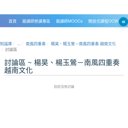
政大數位知識城 NCCU DKB
首頁
磨課師修課專區
磨課師MOOCs
開放式課程OCW
大
知識庫
...
南風四重奏
楊昊、楊玉鶯－南風四重奏 越南文化
討論區
討論區 ~ 楊昊、楊玉鶯－南風四重奏
越南文化
目前沒有討論