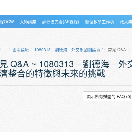
程OCW
大師講座
課程搶先看(AP課程)
數位教學工作坊
政大
...
國關論壇
1080313－劉德海－外交系國關論壇：當前亞洲經
常見 Q&A
見 Q&A ~ 1080313－劉德海
濟整合的特徵與未來的挑戰
顯示所有媒體的 FAQ (0)