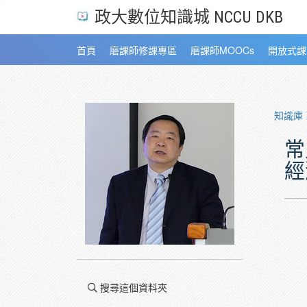
政大數位知識城 NCCU DKB
首頁
磨課師修課專區
磨課師MOOCs
開放式課
知識庫
常
經
搜尋這個資料夾