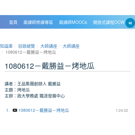
政大數位知識城 NCCU DKB
首頁
磨課師修課專區
磨課師MOOCs
開放式課程OCW
大
知識庫
目錄總覽
大師講座
大師講座
1080612－戴勝益－烤地瓜
1080612－戴勝益－烤地瓜
講者：王品集團創辦人 戴勝益
主題：烤地瓜
主辦：政大學務處 職涯發展中心
1.
1080612－戴勝益－烤地瓜
1:24:32