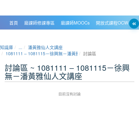
政大數位知識城 NCCU DKB
首頁
磨課師修課專區
磨課師MOOCs
開放式課程OCW
大
知識庫
...
潘黃雅仙人文講座
1081111 ‒ 1081115－徐興無－潘黃雅仙人文講座
討論區
討論區 ~ 1081111 ‒ 1081115－徐興
無－潘黃雅仙人文講座
目前沒有討論