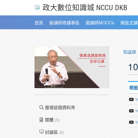
政大數位知識城 NCCU DKB
首頁
磨課師修課專區
磨課師MOOCs
開放式課
知識庫
1
標題
搜尋這個資料夾
媒體
(3)
討論區
(0)