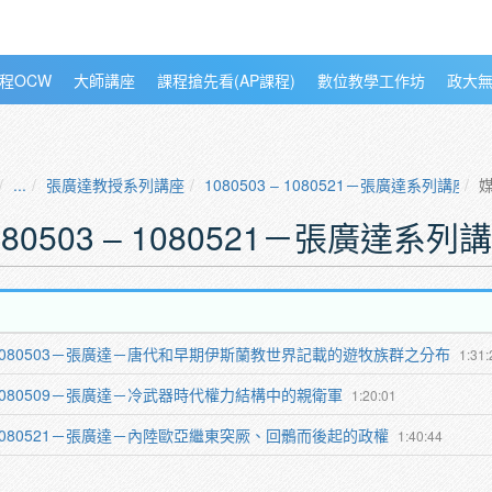
程OCW
大師講座
課程搶先看(AP課程)
數位教學工作坊
政大
...
張廣達教授系列講座
1080503 ‒ 1080521－張廣達系列講座
080503 ‒ 1080521－張廣達系列
1080503－張廣達－唐代和早期伊斯蘭教世界記載的遊牧族群之分布
1:31:
1080509－張廣達－冷武器時代權力結構中的親衛軍
1:20:01
1080521－張廣達－內陸歐亞繼東突厥、回鶻而後起的政權
1:40:44